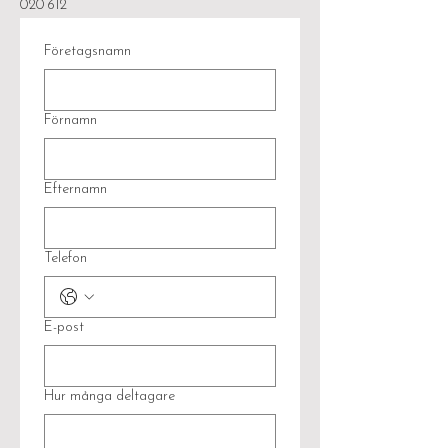
020 612
Företagsnamn
Förnamn
Efternamn
Telefon
E-post
Hur många deltagare